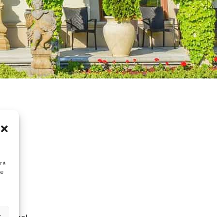
r à
de
s