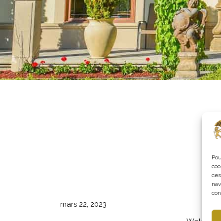
Pou
coo
ces
nav
con
mars 22, 2023