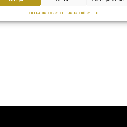
 WordPress. This is your first post. Edit or delete it, then start
Politique de cookies
Politique de confidentialité